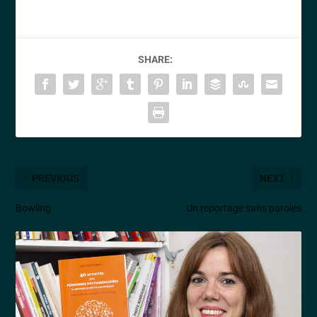
SHARE:
PREVIOUS
NEXT
Bowling
Un reportage sans paroles