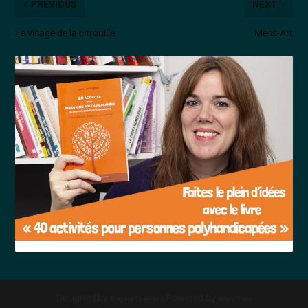
PREVIOUS
NEXT
Le visage de la citrouille
Mess-Art
Designed by
| Powered by
Elegant Themes
WordPress