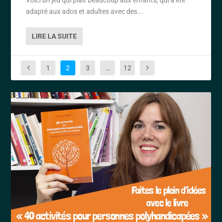
adapté aux ados et adultes avec des...
LIRE LA SUITE
1
2
3
…
12