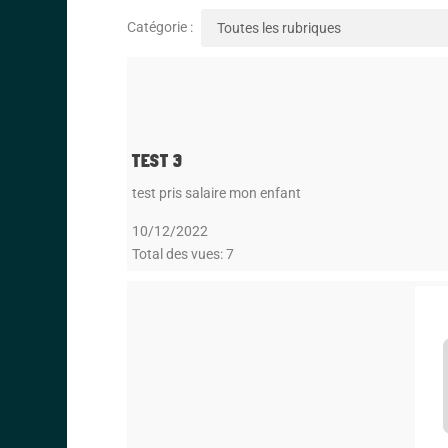
Catégorie :
TEST 3
test pris salaire mon enfant
10/12/2022
Total des vues: 7