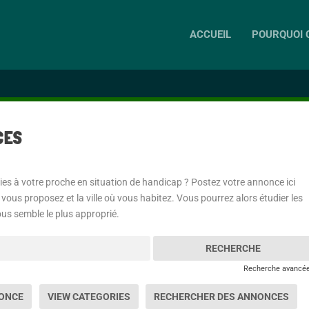
ACCUEIL
POURQUOI C
CES
es à votre proche en situation de handicap ? Postez votre annonce ici
 vous proposez et la ville où vous habitez. Vous pourrez alors étudier les
ous semble le plus approprié.
Recherche avancé
NONCE
VIEW CATEGORIES
RECHERCHER DES ANNONCES